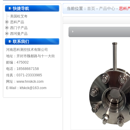
河南思科测控技术有限公司
快捷导航
当前位置：
首页
-
产品中心
-
思科
美国杜艾奇
思科产品
西门子产品
西珂曼产品
联系我们
河南思科测控技术有限公司
地址：开封市魏都路与十一大街
邮编：475002
电话：18568667158
传真：0371-23333985
网址：
www.hnskck.com
E-Mail：kfskck@163.com