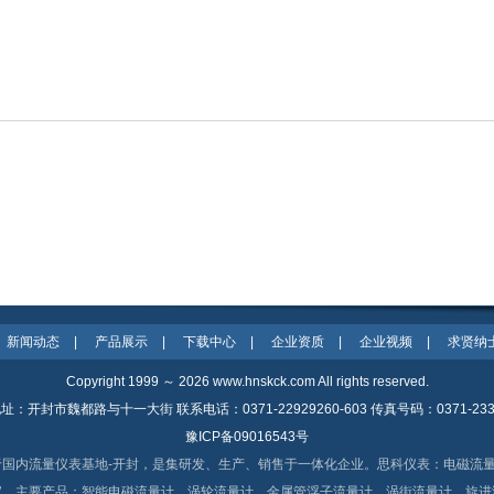
新闻动态
|
产品展示
|
下载中心
|
企业资质
|
企业视频
|
求贤纳
Copyright 1999 ～ 2026
www.hnskck.com
All rights reserved.
址：开封市魏都路与十一大街 联系电话：0371-22929260-603 传真号码：0371-2333
豫ICP备09016543号
于国内流量仪表基地-开封，是集研发、生产、销售于一体化企业。思科仪表：电磁流
家。主要产品：智能电磁流量计、涡轮流量计、金属管浮子流量计、涡街流量计、旋进