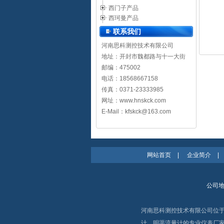
西门子产品
西珂曼产品
联系我们
河南思科测控技术有限公司
地址：开封市魏都路与十一大街
邮编：475002
电话：18568667158
传真：0371-23333985
网址：
www.hnskck.com
E-Mail：kfskck@163.com
网站首页
|
企业简介
|
公司地
河南思科测控技术有限公司位
计、明渠流量计的专业仪表厂