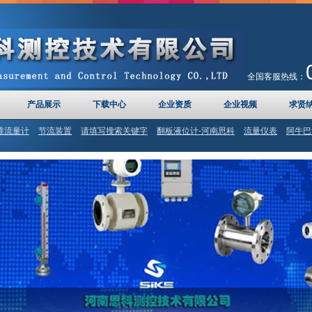
全国客服热线：
产品展示
下载中心
企业资质
企业视频
求贤
锥流量计
节流装置
请填写搜索关键字
翻板液位计-河南思科
流量仪表
阿牛巴