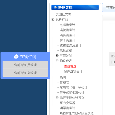
河南思科测控技术有限公司
快捷导航
当前
美国杜艾奇
思科产品
电磁流量计
涡轮流量计
涡街流量计
转子流量计
旋进漩涡流量计
巴歇尔槽
节流装置
微
在线咨询
物位仪表
日
售前咨询-芦经理
微波雷达
超声波物位计
售前咨询-刘经理
热网
体积管
玻璃管（板）物位计
浮子式钢带液位计
磁浮子液位计系列
压力变送器
明渠流量计
煤粉炉烟气脱硝除尘改造