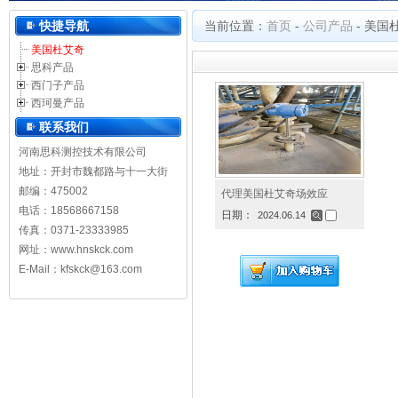
河南思科测控技术有限公司
快捷导航
当前位置：
首页
-
公司产品
-
美国
美国杜艾奇
思科产品
西门子产品
西珂曼产品
联系我们
河南思科测控技术有限公司
地址：开封市魏都路与十一大街
邮编：475002
代理美国杜艾奇场效应
电话：18568667158
日期：
2024.06.14
传真：0371-23333985
网址：
www.hnskck.com
E-Mail：kfskck@163.com