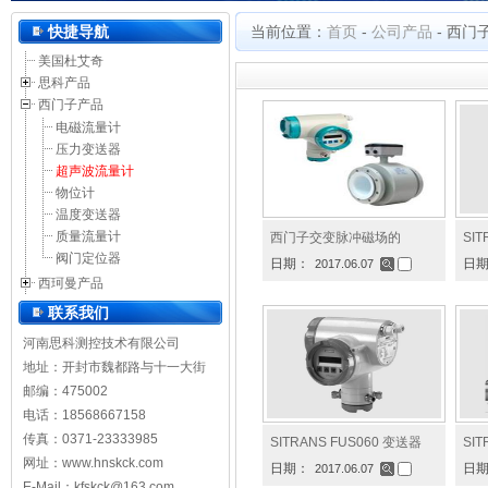
河南思科测控技术有限公司
快捷导航
当前位置：
首页
-
公司产品
-
西门
美国杜艾奇
思科产品
西门子产品
电磁流量计
压力变送器
超声波流量计
物位计
温度变送器
质量流量计
西门子交变脉冲磁场的
SI
阀门定位器
日期：
日
2017.06.07
西珂曼产品
联系我们
河南思科测控技术有限公司
地址：开封市魏都路与十一大街
邮编：475002
电话：18568667158
传真：0371-23333985
SITRANS FUS060 变送器
SIT
网址：
www.hnskck.com
日期：
日
2017.06.07
E-Mail：kfskck@163.com