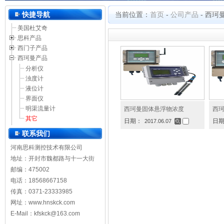
河南思科测控技术有限公司
快捷导航
当前位置：
首页
-
公司产品
-
西珂
美国杜艾奇
思科产品
西门子产品
西珂曼产品
分析仪
浊度计
液位计
界面仪
明渠流量计
西珂曼固体悬浮物浓度
西珂
其它
日期：
日
2017.06.07
联系我们
河南思科测控技术有限公司
地址：开封市魏都路与十一大街
邮编：475002
电话：18568667158
传真：0371-23333985
网址：
www.hnskck.com
E-Mail：kfskck@163.com