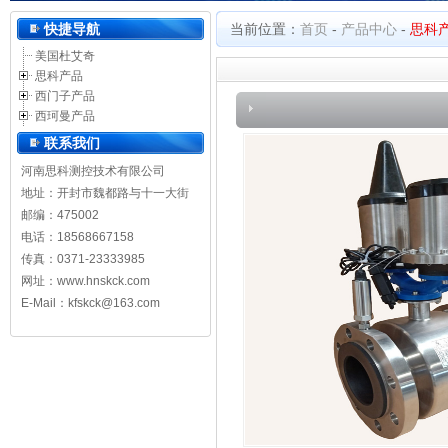
河南思科测控技术有限公司
快捷导航
当前位置：
首页
-
产品中心
-
思科
美国杜艾奇
思科产品
西门子产品
西珂曼产品
联系我们
河南思科测控技术有限公司
地址：开封市魏都路与十一大街
邮编：475002
电话：18568667158
传真：0371-23333985
网址：
www.hnskck.com
E-Mail：kfskck@163.com